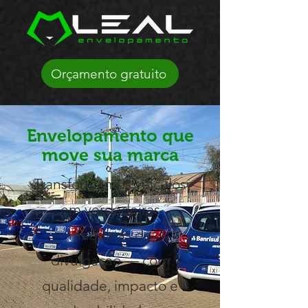
Orçamento gratuito
Envelopamento que
move sua marca
Transformamos veículos
em verdadeiras
máquinas de
divulgação — com
qualidade, impacto e